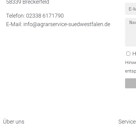
58339 Breckerfeld
Telefon: 02338 6171790
E-Mail: info@agrarservice-suedwestfalen.de
H
Hinwe
ents
Über uns
Service